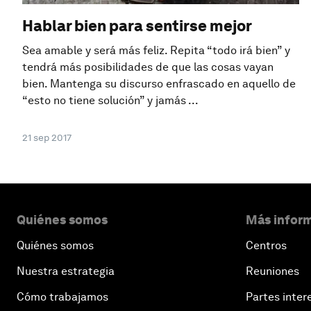
Hablar bien para sentirse mejor
Sea amable y será más feliz. Repita “todo irá bien” y
tendrá más posibilidades de que las cosas vayan
bien. Mantenga su discurso enfrascado en aquello de
“esto no tiene solución” y jamás ...
21 sep 2017
Quiénes somos
Más inform
Quiénes somos
Centros
Nuestra estrategia
Reuniones
Cómo trabajamos
Partes inter