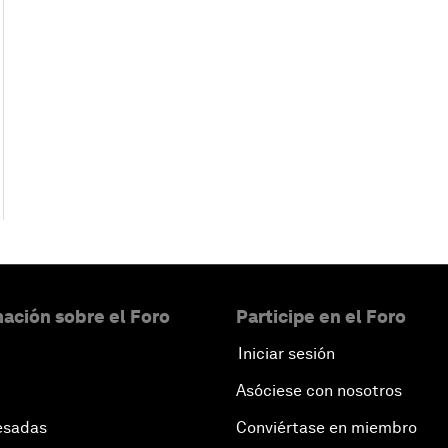
ación sobre el Foro
Participe en el Foro
Iniciar sesión
Asóciese con nosotros
esadas
Conviértase en miembro