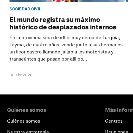
SOCIEDAD CIVIL
El mundo registra su máximo
histórico de desplazados internos
En la provincia siria de idlib, muy cerca de Turquía,
Tayma, de cuatro años, vende junto a sus hermanos
un licor casero llamado jallab a los motoristas y
transeúntes que pasan por allí po...
30 abr 2020
Quiénes somos
Más inform
Quiénes somos
Centros
Nuestra estrategia
Reuniones