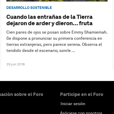
DESARROLLO SOSTENIBLE
Cuando las entrañas de la Tierra
dejaron de arder y dieron... fruta
Cien pares de ojos se posan sobre Emmy Shamiemah.
Se dispone a pronunciar su primera conferencia en
tierras extranjeras, pero parece serena. Observa el
tendido desde el escenario, sonríe ...
29 jun 2018
ación sobre el Foro
Participe en el Foro
Iniciar sesión
Asóciese con nosotros