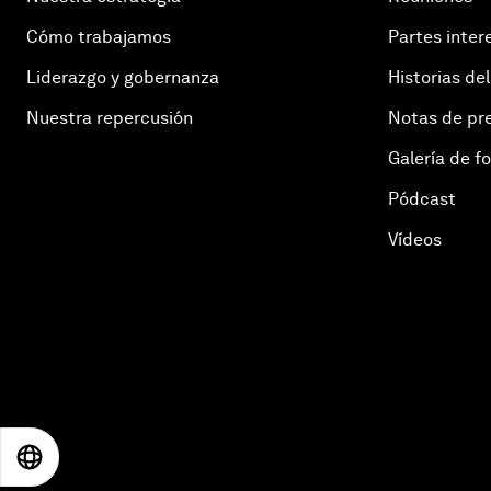
Cómo trabajamos
Partes inter
Liderazgo y gobernanza
Historias del
Nuestra repercusión
Notas de pr
Galería de f
Pódcast
Vídeos
EN
ES
中文
日本語