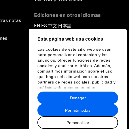
Ediciones en otros idiomas
tras notas
EN
ES
中文
日本語
▪
▪
▪
ines
Esta página web usa cookies
Las cookies de este sitio web se usan
para personalizar el contenido y los
anuncios, ofrecer funciones de redes
sociales y analizar el tráfico. Además,
compartimos información sobre el uso
que haga del sitio web con nuestros
partners de redes sociales, publicidad y
análisis web, quienes pueden
combinarla con otra información que les
Denegar
haya proporcionado o que hayan
recopilado a partir del uso que haya
hecho de sus servicios.
Permitir todas
Personalizar