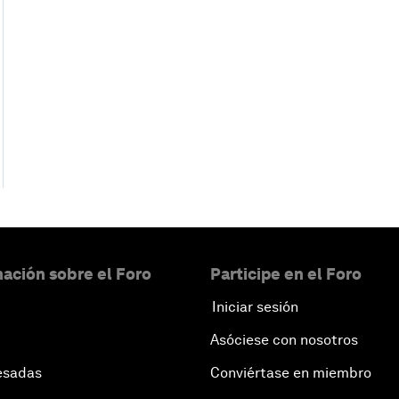
ación sobre el Foro
Participe en el Foro
Iniciar sesión
Asóciese con nosotros
esadas
Conviértase en miembro