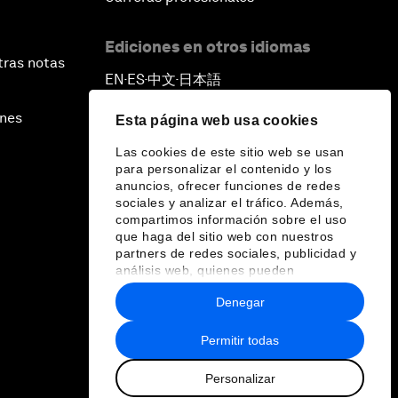
Ediciones en otros idiomas
tras notas
EN
ES
中文
日本語
▪
▪
▪
ines
Esta página web usa cookies
Las cookies de este sitio web se usan
para personalizar el contenido y los
anuncios, ofrecer funciones de redes
sociales y analizar el tráfico. Además,
compartimos información sobre el uso
que haga del sitio web con nuestros
partners de redes sociales, publicidad y
análisis web, quienes pueden
combinarla con otra información que les
Denegar
haya proporcionado o que hayan
recopilado a partir del uso que haya
hecho de sus servicios.
Permitir todas
Personalizar