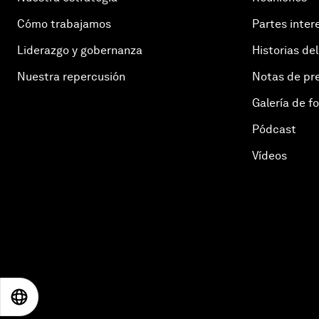
Cómo trabajamos
Partes inter
Liderazgo y gobernanza
Historias del
Nuestra repercusión
Notas de pr
Galería de f
Pódcast
Vídeos
EN
ES
中文
日本語