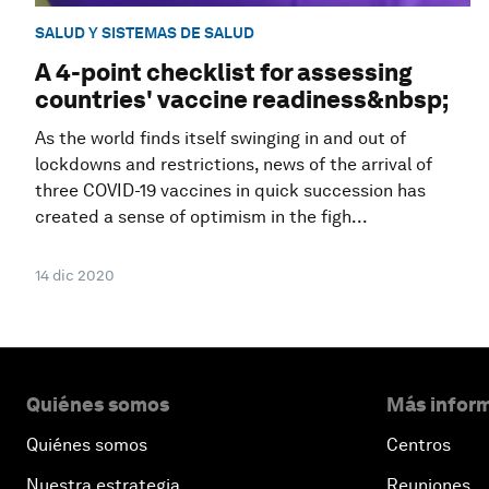
SALUD Y SISTEMAS DE SALUD
A 4-point checklist for assessing
countries' vaccine readiness&nbsp;
As the world finds itself swinging in and out of
lockdowns and restrictions, news of the arrival of
three COVID-19 vaccines in quick succession has
created a sense of optimism in the figh...
14 dic 2020
Quiénes somos
Más inform
Quiénes somos
Centros
Nuestra estrategia
Reuniones