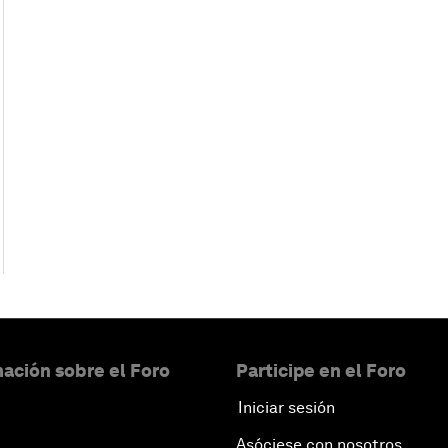
ación sobre el Foro
Participe en el Foro
Iniciar sesión
Asóciese con nosotros