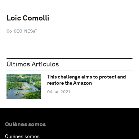
Loic Comolli
Co-CEO, NESsT
Últimos Artículos
This challenge aims to protect and
restore the Amazon
04 jun 2021
Quiénes somos
Quiénes somos