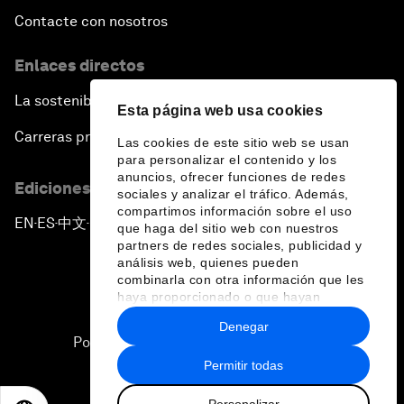
Contacte con nosotros
Enlaces directos
La sostenibilidad en el Foro
Esta página web usa cookies
Carreras profesionales
Las cookies de este sitio web se usan
para personalizar el contenido y los
anuncios, ofrecer funciones de redes
Ediciones en otros idiomas
sociales y analizar el tráfico. Además,
compartimos información sobre el uso
EN
ES
中文
日本語
▪
▪
▪
que haga del sitio web con nuestros
partners de redes sociales, publicidad y
análisis web, quienes pueden
combinarla con otra información que les
haya proporcionado o que hayan
recopilado a partir del uso que haya
Denegar
hecho de sus servicios.
Política de privacidad y normas de uso
Permitir todas
Sitemap
Personalizar