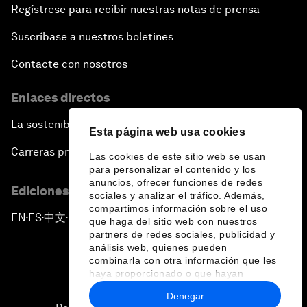
Regístrese para recibir nuestras notas de prensa
Suscríbase a nuestros boletines
Contacte con nosotros
Enlaces directos
La sostenibilidad en el Foro
Esta página web usa cookies
Carreras profesionales
Las cookies de este sitio web se usan
para personalizar el contenido y los
anuncios, ofrecer funciones de redes
Ediciones en otros idiomas
sociales y analizar el tráfico. Además,
compartimos información sobre el uso
EN
ES
中文
日本語
▪
▪
▪
que haga del sitio web con nuestros
partners de redes sociales, publicidad y
análisis web, quienes pueden
combinarla con otra información que les
haya proporcionado o que hayan
recopilado a partir del uso que haya
Denegar
hecho de sus servicios.