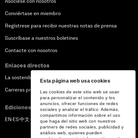
Asóciese con nosotros
Conviértase en miembro
Regístrese para recibir nuestras notas de prensa
Suscríbase a nuestros boletines
Contacte con nosotros
Enlaces directos
La sostenibilidad en el Foro
Esta página web usa cookies
Carreras profesionales
Las cookies de este sitio web se usan
para personalizar el contenido y los
anuncios, ofrecer funciones de redes
Ediciones en otros idiomas
sociales y analizar el tráfico. Además,
compartimos información sobre el uso
EN
ES
中文
日本語
▪
▪
▪
que haga del sitio web con nuestros
partners de redes sociales, publicidad y
análisis web, quienes pueden