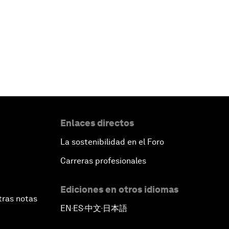
Enlaces directos
La sostenibilidad en el Foro
Carreras profesionales
Ediciones en otros idiomas
tras notas
EN
ES
中文
日本語
▪
▪
▪