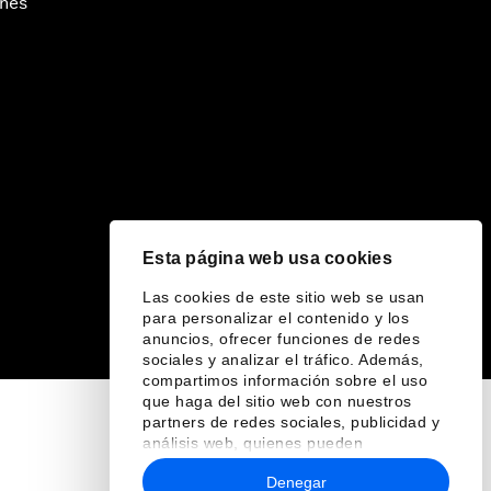
ines
Esta página web usa cookies
Las cookies de este sitio web se usan
para personalizar el contenido y los
anuncios, ofrecer funciones de redes
sociales y analizar el tráfico. Además,
compartimos información sobre el uso
que haga del sitio web con nuestros
partners de redes sociales, publicidad y
análisis web, quienes pueden
combinarla con otra información que les
Denegar
haya proporcionado o que hayan