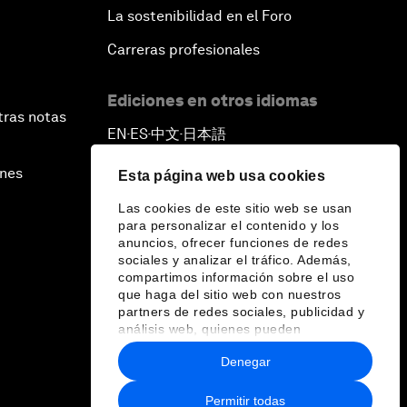
La sostenibilidad en el Foro
Carreras profesionales
Ediciones en otros idiomas
tras notas
EN
ES
中文
日本語
▪
▪
▪
ines
Esta página web usa cookies
Las cookies de este sitio web se usan
para personalizar el contenido y los
anuncios, ofrecer funciones de redes
sociales y analizar el tráfico. Además,
compartimos información sobre el uso
que haga del sitio web con nuestros
partners de redes sociales, publicidad y
análisis web, quienes pueden
combinarla con otra información que les
Denegar
haya proporcionado o que hayan
recopilado a partir del uso que haya
hecho de sus servicios.
Permitir todas