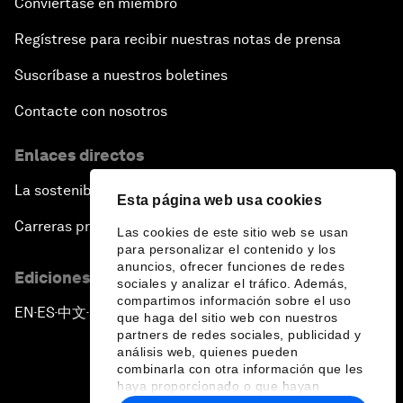
Conviértase en miembro
Regístrese para recibir nuestras notas de prensa
Suscríbase a nuestros boletines
Contacte con nosotros
Enlaces directos
La sostenibilidad en el Foro
Esta página web usa cookies
Carreras profesionales
Las cookies de este sitio web se usan
para personalizar el contenido y los
anuncios, ofrecer funciones de redes
Ediciones en otros idiomas
sociales y analizar el tráfico. Además,
compartimos información sobre el uso
EN
ES
中文
日本語
▪
▪
▪
que haga del sitio web con nuestros
partners de redes sociales, publicidad y
análisis web, quienes pueden
combinarla con otra información que les
haya proporcionado o que hayan