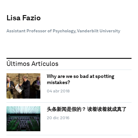
Lisa Fazio
Assistant Professor of Psychology, Vanderbilt University
Últimos Artículos
Why are we so bad at spotting
mistakes?
04 abr 2018
头条新闻是假的？ 读着读着就成真了
20 dic 2016