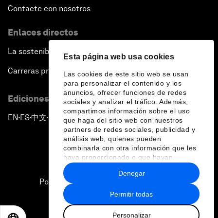
Contacte con nosotros
Enlaces directos
La sostenibilidad en el Foro
Esta página web usa cookies
Carreras profesionales
Las cookies de este sitio web se usan
para personalizar el contenido y los
anuncios, ofrecer funciones de redes
Ediciones en otros idiomas
sociales y analizar el tráfico. Además,
compartimos información sobre el uso
EN
ES
中文
日本語
▪
▪
▪
que haga del sitio web con nuestros
partners de redes sociales, publicidad y
análisis web, quienes pueden
combinarla con otra información que les
haya proporcionado o que hayan
recopilado a partir del uso que haya
Denegar
hecho de sus servicios.
Política de privacidad y normas de uso
Permitir todas
Sitemap
Personalizar
©
2026
Foro Económico Mundial