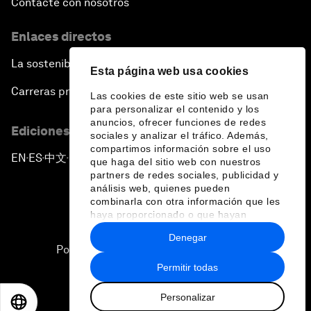
Contacte con nosotros
Enlaces directos
La sostenibilidad en el Foro
Esta página web usa cookies
Carreras profesionales
Las cookies de este sitio web se usan
para personalizar el contenido y los
anuncios, ofrecer funciones de redes
Ediciones en otros idiomas
sociales y analizar el tráfico. Además,
compartimos información sobre el uso
EN
ES
中文
日本語
▪
▪
▪
que haga del sitio web con nuestros
partners de redes sociales, publicidad y
análisis web, quienes pueden
combinarla con otra información que les
haya proporcionado o que hayan
recopilado a partir del uso que haya
Denegar
hecho de sus servicios.
Política de privacidad y normas de uso
Permitir todas
Sitemap
Personalizar
©
2026
Foro Económico Mundial
EN
ES
中文
日本語