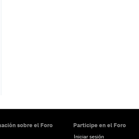
ación sobre el Foro
Participe en el Foro
Iniciar sesión