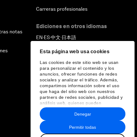
Carreras profesionales
Ediciones en otros idiomas
tras notas
EN
ES
中文
日本語
▪
▪
▪
ines
Esta página web usa cookies
Las cookies de este sitio web se usan
para personalizar el contenido y los
anuncios, ofrecer funciones de redes
sociales y analizar el tráfico. Además,
compartimos información sobre el uso
que haga del sitio web con nuestros
partners de redes sociales, publicidad y
análisis web, quienes pueden
combinarla con otra información que les
Denegar
haya proporcionado o que hayan
recopilado a partir del uso que haya
hecho de sus servicios.
Permitir todas