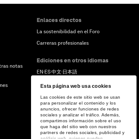
Enlaces directos
La sostenibilidad en el Foro
Carreras profesionales
Ediciones en otros idiomas
tras notas
EN
ES
中文
日本語
▪
▪
▪
ines
Esta página web usa cookies
Las cookies de este sitio web se usan
para personalizar el contenido y los
anuncios, ofrecer funciones de redes
sociales y analizar el tráfico. Además,
compartimos información sobre el uso
que haga del sitio web con nuestros
partners de redes sociales, publicidad y
análisis web, quienes pueden