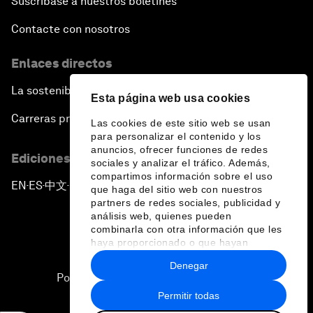
Suscríbase a nuestros boletines
Contacte con nosotros
Enlaces directos
La sostenibilidad en el Foro
Esta página web usa cookies
Carreras profesionales
Las cookies de este sitio web se usan
para personalizar el contenido y los
anuncios, ofrecer funciones de redes
Ediciones en otros idiomas
sociales y analizar el tráfico. Además,
compartimos información sobre el uso
EN
ES
中文
日本語
▪
▪
▪
que haga del sitio web con nuestros
partners de redes sociales, publicidad y
análisis web, quienes pueden
combinarla con otra información que les
haya proporcionado o que hayan
recopilado a partir del uso que haya
Denegar
hecho de sus servicios.
Política de privacidad y normas de uso
Permitir todas
Sitemap