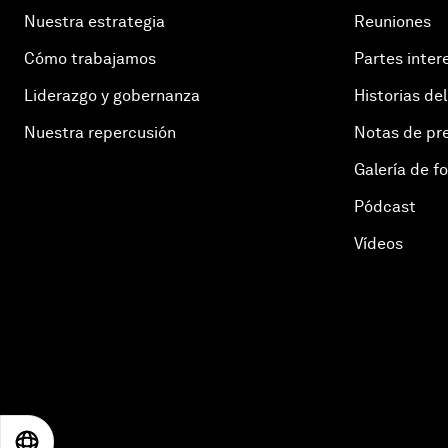
Nuestra estrategia
Reuniones
Cómo trabajamos
Partes inter
Liderazgo y gobernanza
Historias del
Nuestra repercusión
Notas de pr
Galería de f
Pódcast
Vídeos
EN
ES
中文
日本語