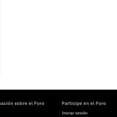
ación sobre el Foro
Participe en el Foro
Iniciar sesión