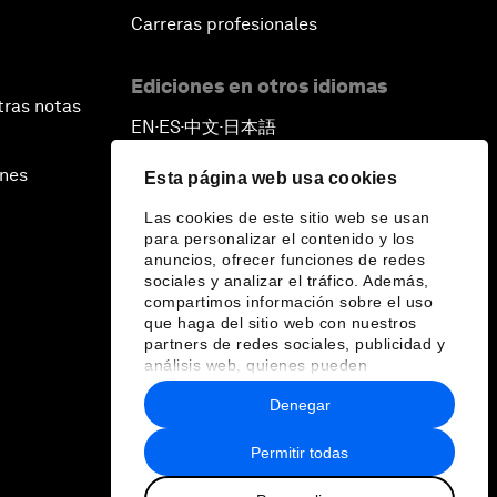
Carreras profesionales
Ediciones en otros idiomas
tras notas
EN
ES
中文
日本語
▪
▪
▪
ines
Esta página web usa cookies
Las cookies de este sitio web se usan
para personalizar el contenido y los
anuncios, ofrecer funciones de redes
sociales y analizar el tráfico. Además,
compartimos información sobre el uso
que haga del sitio web con nuestros
partners de redes sociales, publicidad y
análisis web, quienes pueden
combinarla con otra información que les
Denegar
haya proporcionado o que hayan
recopilado a partir del uso que haya
hecho de sus servicios.
Permitir todas