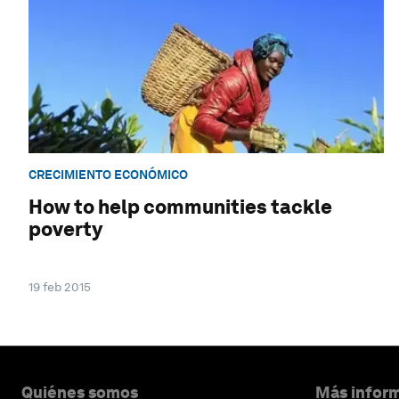
CRECIMIENTO ECONÓMICO
How to help communities tackle
poverty
19 feb 2015
Quiénes somos
Más inform