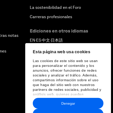
La sostenibilidad en el Foro
Carreras profesionales
Ediciones en otros idiomas
tras notas
EN
ES
中文
日本語
▪
▪
▪
ines
Esta página web usa cookies
Las cookies de este sitio web se usan
para personalizar el contenido y los
anuncios, ofrecer funciones de redes
sociales y analizar el tráfico. Además,
compartimos información sobre el uso
que haga del sitio web con nuestros
partners de redes sociales, publicidad y
análisis web, quienes pueden
combinarla con otra información que les
Denegar
haya proporcionado o que hayan
recopilado a partir del uso que haya