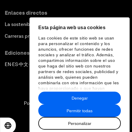
Enlaces directos
La sostenibilidad en el Foro
Esta página web usa cookies
Carreras profesionales
Las cookies de este sitio web se usan
para personalizar el contenido y los
anuncios, ofrecer funciones de redes
Ediciones en otros idiomas
sociales y analizar el tráfico. Además,
compartimos información sobre el uso
EN
ES
中文
日本語
▪
▪
▪
que haga del sitio web con nuestros
partners de redes sociales, publicidad y
análisis web, quienes pueden
combinarla con otra información que les
haya proporcionado o que hayan
recopilado a partir del uso que haya
Denegar
hecho de sus servicios.
Política de privacidad y normas de uso
Permitir todas
Sitemap
Personalizar
©
2026
Foro Económico Mundial
EN
ES
中文
日本語