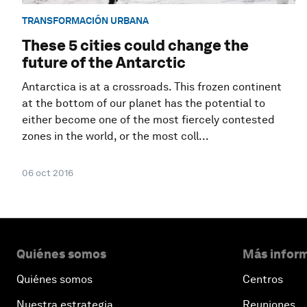
TRANSFORMACIÓN URBANA
These 5 cities could change the
future of the Antarctic
Antarctica is at a crossroads. This frozen continent
at the bottom of our planet has the potential to
either become one of the most fiercely contested
zones in the world, or the most coll...
06 oct 2016
Quiénes somos
Más inform
Quiénes somos
Centros
Nuestra estrategia
Reuniones