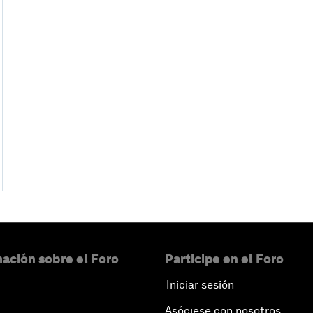
ación sobre el Foro
Participe en el Foro
Iniciar sesión
Asóciese con nosotros