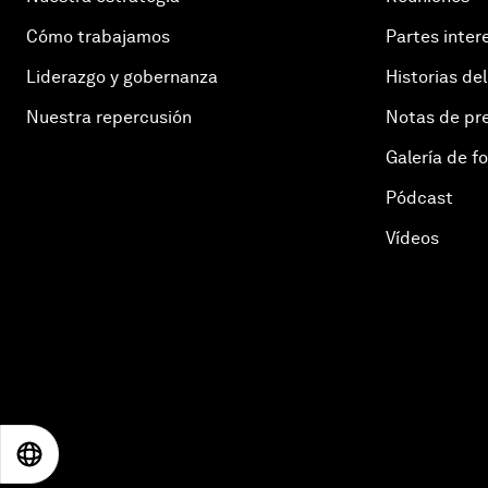
Cómo trabajamos
Partes inter
Liderazgo y gobernanza
Historias del
Nuestra repercusión
Notas de pr
Galería de f
Pódcast
Vídeos
EN
ES
中文
日本語