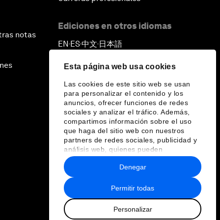
Ediciones en otros idiomas
tras notas
EN
ES
中文
日本語
▪
▪
▪
ines
Esta página web usa cookies
Las cookies de este sitio web se usan
para personalizar el contenido y los
anuncios, ofrecer funciones de redes
sociales y analizar el tráfico. Además,
compartimos información sobre el uso
que haga del sitio web con nuestros
partners de redes sociales, publicidad y
análisis web, quienes pueden
combinarla con otra información que les
Denegar
haya proporcionado o que hayan
recopilado a partir del uso que haya
hecho de sus servicios.
Permitir todas
Personalizar