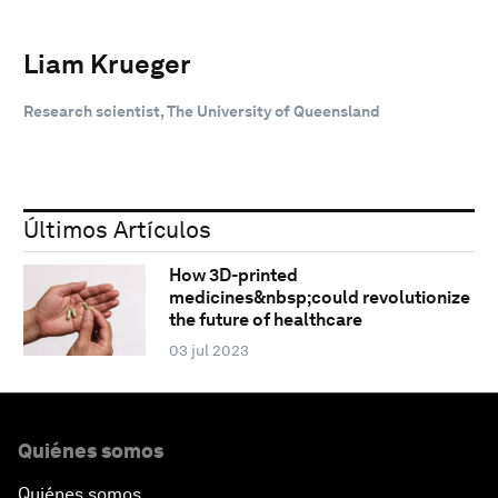
Liam Krueger
Research scientist, The University of Queensland
Últimos Artículos
How 3D-printed
medicines&nbsp;could revolutionize
the future of healthcare
03 jul 2023
Quiénes somos
Quiénes somos