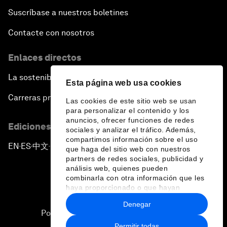
Suscríbase a nuestros boletines
Contacte con nosotros
Enlaces directos
La sostenibilidad en el Foro
Esta página web usa cookies
Carreras profesionales
Las cookies de este sitio web se usan
para personalizar el contenido y los
anuncios, ofrecer funciones de redes
Ediciones en otros idiomas
sociales y analizar el tráfico. Además,
compartimos información sobre el uso
EN
ES
中文
日本語
▪
▪
▪
que haga del sitio web con nuestros
partners de redes sociales, publicidad y
análisis web, quienes pueden
combinarla con otra información que les
haya proporcionado o que hayan
recopilado a partir del uso que haya
Denegar
hecho de sus servicios.
Política de privacidad y normas de uso
Permitir todas