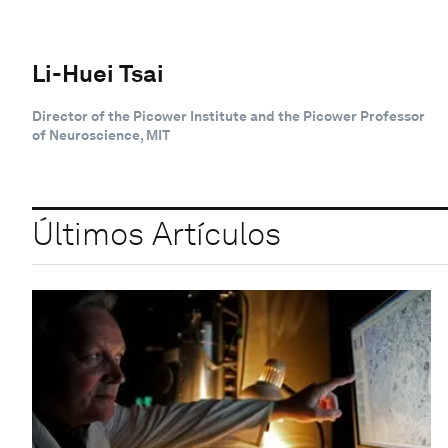
Li-Huei Tsai
Director of the Picower Institute and the Picower Professor
of Neuroscience, MIT
Últimos Artículos