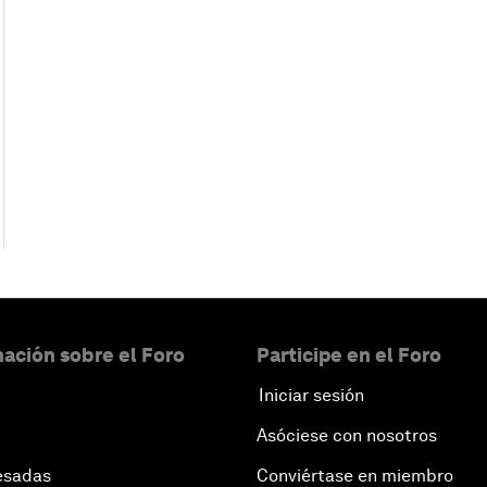
ación sobre el Foro
Participe en el Foro
Iniciar sesión
Asóciese con nosotros
esadas
Conviértase en miembro