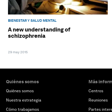
BIENESTAR Y SALUD MENTAL
A new understanding of
schizophrenia
29 may 2015
Quiénes somos
Más inform
Quiénes somos
Centros
Nuestra estrategia
Reuniones
Cómo trabajamos
Partes inter