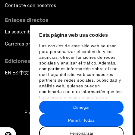
Contacte con nosotros
Enlaces directos
La sostenibilidad en el Foro
Esta página web usa cookies
Carreras profesionales
Las cookies de este sitio web se usan
para personalizar el contenido y los
anuncios, ofrecer funciones de redes
Ediciones en otros idiomas
sociales y analizar el tráfico. Además,
compartimos información sobre el uso
EN
ES
中文
日本語
▪
▪
▪
que haga del sitio web con nuestros
partners de redes sociales, publicidad y
análisis web, quienes pueden
combinarla con otra información que les
haya proporcionado o que hayan
recopilado a partir del uso que haya
Denegar
hecho de sus servicios.
Política de privacidad y normas de uso
Permitir todas
Sitemap
Personalizar
©
2026
Foro Económico Mundial