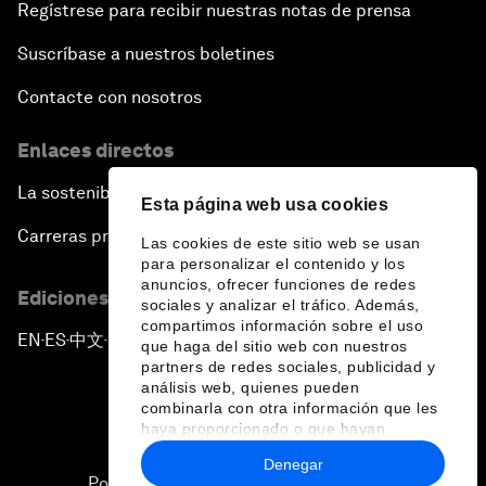
Regístrese para recibir nuestras notas de prensa
Suscríbase a nuestros boletines
Contacte con nosotros
Enlaces directos
La sostenibilidad en el Foro
Esta página web usa cookies
Carreras profesionales
Las cookies de este sitio web se usan
para personalizar el contenido y los
anuncios, ofrecer funciones de redes
Ediciones en otros idiomas
sociales y analizar el tráfico. Además,
compartimos información sobre el uso
EN
ES
中文
日本語
▪
▪
▪
que haga del sitio web con nuestros
partners de redes sociales, publicidad y
análisis web, quienes pueden
combinarla con otra información que les
haya proporcionado o que hayan
recopilado a partir del uso que haya
Denegar
hecho de sus servicios.
Política de privacidad y normas de uso