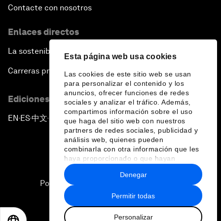
Contacte con nosotros
Enlaces directos
La sostenibilidad en el Foro
Esta página web usa cookies
Carreras profesionales
Las cookies de este sitio web se usan
para personalizar el contenido y los
anuncios, ofrecer funciones de redes
Ediciones en otros idiomas
sociales y analizar el tráfico. Además,
compartimos información sobre el uso
EN
ES
中文
日本語
▪
▪
▪
que haga del sitio web con nuestros
partners de redes sociales, publicidad y
análisis web, quienes pueden
combinarla con otra información que les
haya proporcionado o que hayan
recopilado a partir del uso que haya
Denegar
hecho de sus servicios.
Política de privacidad y normas de uso
Permitir todas
Sitemap
Personalizar
©
2026
Foro Económico Mundial
EN
ES
中文
日本語