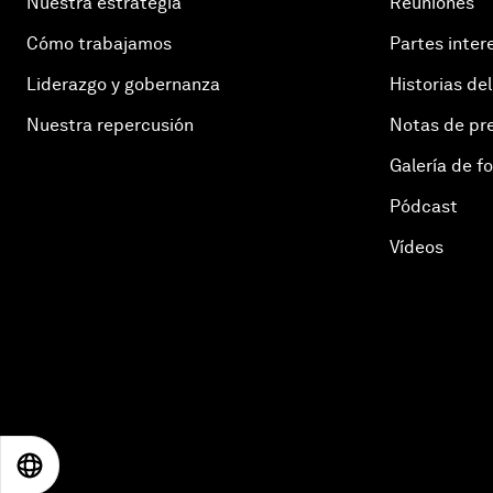
Nuestra estrategia
Reuniones
Cómo trabajamos
Partes inter
Liderazgo y gobernanza
Historias del
Nuestra repercusión
Notas de pr
Galería de f
Pódcast
Vídeos
EN
ES
中文
日本語