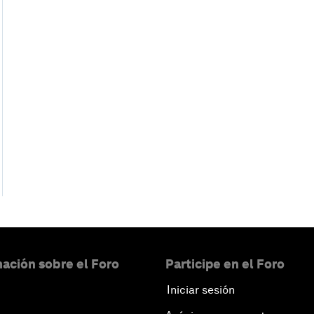
ación sobre el Foro
Participe en el Foro
Iniciar sesión