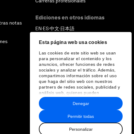
Carreras profesionales
Ediciones en otros idiomas
tras notas
EN
ES
中文
日本語
▪
▪
▪
ines
Esta página web usa cookies
Las cookies de este sitio web se usan
para personalizar el contenido y los
anuncios, ofrecer funciones de redes
sociales y analizar el tráfico. Además,
compartimos información sobre el uso
que haga del sitio web con nuestros
partners de redes sociales, publicidad y
análisis web, quienes pueden
combinarla con otra información que les
Denegar
haya proporcionado o que hayan
recopilado a partir del uso que haya
hecho de sus servicios.
Permitir todas
Personalizar