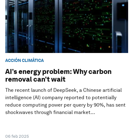
ACCIÓN CLIMÁTICA
AI’s energy problem: Why carbon
removal can’t wait
The recent launch of DeepSeek, a Chinese artificial
intelligence (AI) company reported to potentially
reduce computing power per query by 90%, has sent
shockwaves through financial market...
06 feb 2025