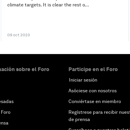
climate targets. It is clear the rest o...
09 oct 2023
ación sobre el Foro
Participe en el Foro
Iniciar sesión
Asóciese con nosotros
esadas
Conviértase en miembro
 Foro
Regístrese para recibir nues
de prensa
ensa