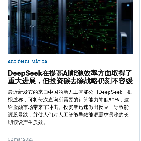
ACCIÓN CLIMÁTICA
DeepSeek在提高AI能源效率方面取得了
重大进展，但投资碳去除战略仍刻不容缓
最近新发布的来自中国的新人工智能公司DeepSeek，据
报道称，可将每次查询所需要的计算能力降低90%，这
给金融市场带来了冲击。投资者迅速做出反应，导致能
源股暴跌，并使人们对人工智能导致能源需求暴涨的长
期假设产生质疑。
02 mar 2025