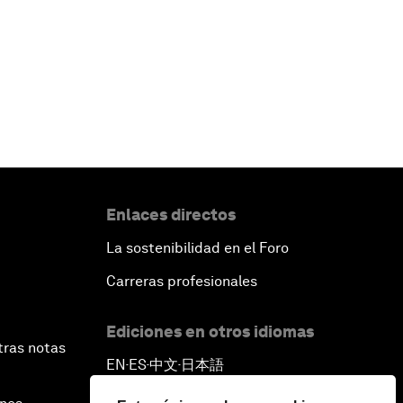
Enlaces directos
La sostenibilidad en el Foro
Carreras profesionales
Ediciones en otros idiomas
tras notas
EN
ES
中文
日本語
▪
▪
▪