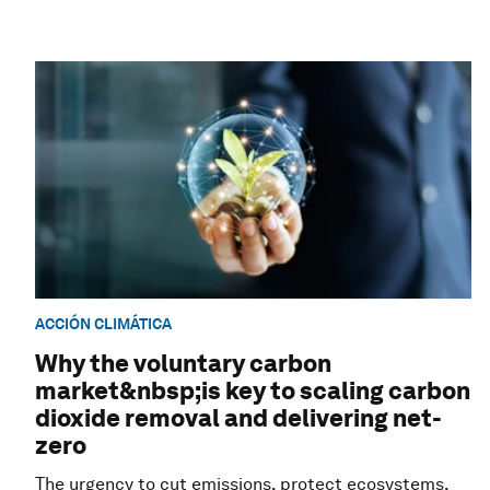
ACCIÓN CLIMÁTICA
Why the voluntary carbon
market&nbsp;is key to scaling carbon
dioxide removal and delivering net-
zero
The urgency to cut emissions, protect ecosystems,