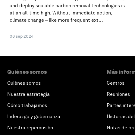
and deploy scalable carbon removal technologies is
at an all-time high. Without immediate action,
climate change – like more frequent ext...
06 sep 2024
Quiénes somos
Más inform
Quiénes somos
Centros
Nuestra estrategia
Reuniones
Cómo trabajamos
Partes inter
Liderazgo y gobernanza
Historias del
Nuestra repercusión
Notas de pr