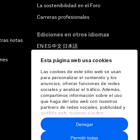
La sostenibilidad en el Foro
Carreras profesionales
Ediciones en otros idiomas
tras notas
EN
ES
中文
日本語
▪
▪
▪
ines
Esta página web usa cookies
Las cookies de este sitio web se usan
para personalizar el contenido y los
anuncios, ofrecer funciones de redes
sociales y analizar el tráfico. Además,
compartimos información sobre el uso
que haga del sitio web con nuestros
partners de redes sociales, publicidad y
análisis web, quienes pueden
combinarla con otra información que les
Denegar
haya proporcionado o que hayan
recopilado a partir del uso que haya
hecho de sus servicios.
Permitir todas