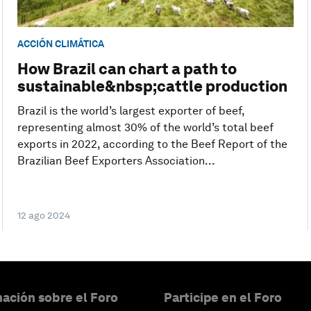
ACCIÓN CLIMÁTICA
How Brazil can chart a path to
sustainable&nbsp;cattle production
Brazil is the world’s largest exporter of beef,
representing almost 30% of the world’s total beef
exports in 2022, according to the Beef Report of the
Brazilian Beef Exporters Association...
12 ago 2024
ación sobre el Foro
Participe en el Foro