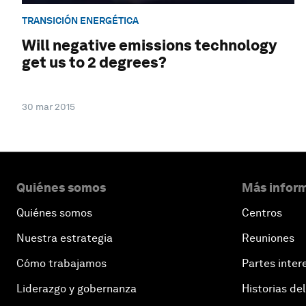
TRANSICIÓN ENERGÉTICA
Will negative emissions technology
get us to 2 degrees?
30 mar 2015
Quiénes somos
Más inform
Quiénes somos
Centros
Nuestra estrategia
Reuniones
Cómo trabajamos
Partes inter
Liderazgo y gobernanza
Historias del