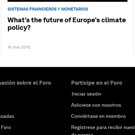
SISTEMAS FINANCIEROS Y MONETARIOS
What’s the future of Europe’s climate
policy?
10 mar 2015
ación sobre el Foro
Participe en el Foro
Iniciar sesión
Asóciese con nosotros
esadas
Conviértase en miembro
 Foro
Regístrese para recibir nues
de prensa