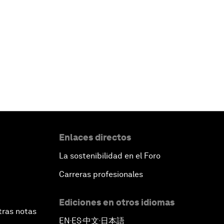
Enlaces directos
La sostenibilidad en el Foro
Carreras profesionales
Ediciones en otros idiomas
tras notas
EN
ES
中文
日本語
▪
▪
▪