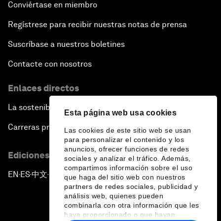
Conviértase en miembro
Regístrese para recibir nuestras notas de prensa
Suscríbase a nuestros boletines
Contacte con nosotros
Enlaces directos
La sostenibilidad en el Foro
Esta página web usa cookies
Carreras profesionales
Las cookies de este sitio web se usan
para personalizar el contenido y los
anuncios, ofrecer funciones de redes
Ediciones en otros idiomas
sociales y analizar el tráfico. Además,
compartimos información sobre el uso
EN
ES
中文
日本語
▪
▪
▪
que haga del sitio web con nuestros
partners de redes sociales, publicidad y
análisis web, quienes pueden
combinarla con otra información que les
haya proporcionado o que hayan