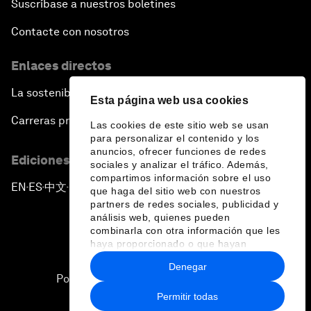
Suscríbase a nuestros boletines
Contacte con nosotros
Enlaces directos
La sostenibilidad en el Foro
Esta página web usa cookies
Carreras profesionales
Las cookies de este sitio web se usan
para personalizar el contenido y los
anuncios, ofrecer funciones de redes
Ediciones en otros idiomas
sociales y analizar el tráfico. Además,
compartimos información sobre el uso
EN
ES
中文
日本語
▪
▪
▪
que haga del sitio web con nuestros
partners de redes sociales, publicidad y
análisis web, quienes pueden
combinarla con otra información que les
haya proporcionado o que hayan
recopilado a partir del uso que haya
Denegar
hecho de sus servicios.
Política de privacidad y normas de uso
Permitir todas
Sitemap