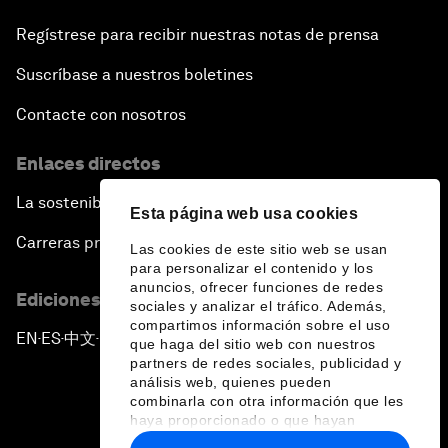
Regístrese para recibir nuestras notas de prensa
Suscríbase a nuestros boletines
Contacte con nosotros
Enlaces directos
La sostenibilidad en el Foro
Esta página web usa cookies
Carreras profesionales
Las cookies de este sitio web se usan
para personalizar el contenido y los
anuncios, ofrecer funciones de redes
Ediciones en otros idiomas
sociales y analizar el tráfico. Además,
compartimos información sobre el uso
EN
ES
中文
日本語
▪
▪
▪
que haga del sitio web con nuestros
partners de redes sociales, publicidad y
análisis web, quienes pueden
combinarla con otra información que les
haya proporcionado o que hayan
recopilado a partir del uso que haya