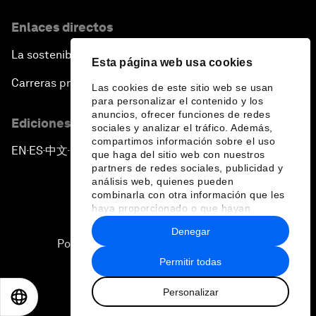
Enlaces directos
La sostenibilidad en el Foro
Esta página web usa cookies
Carreras profesionales
Las cookies de este sitio web se usan
para personalizar el contenido y los
anuncios, ofrecer funciones de redes
Ediciones en otros idiomas
sociales y analizar el tráfico. Además,
compartimos información sobre el uso
EN
ES
中文
日本語
▪
▪
▪
que haga del sitio web con nuestros
partners de redes sociales, publicidad y
análisis web, quienes pueden
combinarla con otra información que les
haya proporcionado o que hayan
recopilado a partir del uso que haya
Denegar
hecho de sus servicios.
Política de privacidad y normas de uso
Permitir todas
Sitemap
Personalizar
©
2026
Foro Económico Mundial
EN
ES
中文
日本語