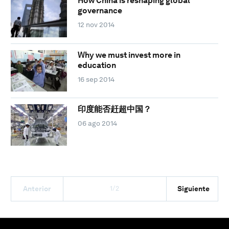
How China is reshaping global
governance
12 nov 2014
Why we must invest more in
education
16 sep 2014
印度能否赶超中国？
06 ago 2014
1/2
Anterior
Siguiente