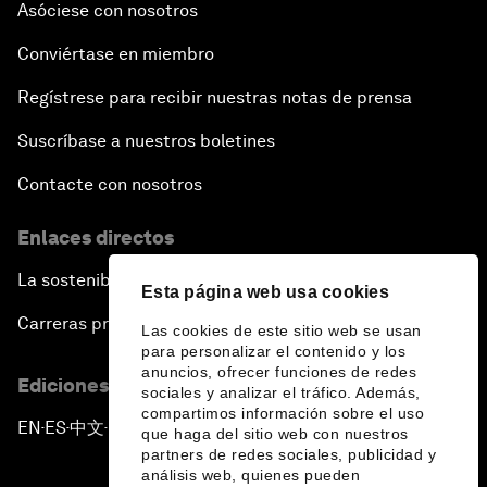
Asóciese con nosotros
Conviértase en miembro
Regístrese para recibir nuestras notas de prensa
Suscríbase a nuestros boletines
Contacte con nosotros
Enlaces directos
La sostenibilidad en el Foro
Esta página web usa cookies
Carreras profesionales
Las cookies de este sitio web se usan
para personalizar el contenido y los
anuncios, ofrecer funciones de redes
Ediciones en otros idiomas
sociales y analizar el tráfico. Además,
compartimos información sobre el uso
EN
ES
中文
日本語
▪
▪
▪
que haga del sitio web con nuestros
partners de redes sociales, publicidad y
análisis web, quienes pueden