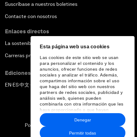
Suscríbase a nuestros boletines
Contacte con nosotros
Enlaces directos
La sostenibilidad en el Foro
Esta página web usa cookies
Carreras profesionales
Las cookies de este sitio web se usan
para personalizar el contenido y los
anuncios, ofrecer funciones de redes
Ediciones en otros idiomas
sociales y analizar el tráfico. Además,
compartimos información sobre el uso
EN
ES
中文
日本語
▪
▪
▪
que haga del sitio web con nuestros
partners de redes sociales, publicidad y
análisis web, quienes pueden
combinarla con otra información que les
haya proporcionado o que hayan
recopilado a partir del uso que haya
Denegar
hecho de sus servicios.
Política de privacidad y normas de uso
Permitir todas
Sitemap