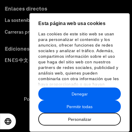
Enlaces directos
La sostenibilidad en el Foro
Esta página web usa cookies
Carreras profesionales
Las cookies de este sitio web se usan
para personalizar el contenido y los
anuncios, ofrecer funciones de redes
Ediciones en otros idiomas
sociales y analizar el tráfico. Además,
compartimos información sobre el uso
EN
ES
中文
日本語
▪
▪
▪
que haga del sitio web con nuestros
partners de redes sociales, publicidad y
análisis web, quienes pueden
combinarla con otra información que les
haya proporcionado o que hayan
recopilado a partir del uso que haya
Denegar
hecho de sus servicios.
Política de privacidad y normas de uso
Permitir todas
Sitemap
Personalizar
©
2026
Foro Económico Mundial
EN
ES
中文
日本語