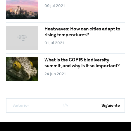
09 jul 2021
Heatwaves: How can cities adapt to
rising temperatures?
01 jul 2021
What is the COP15 biodiversity
summit, and why is it so important?
24 jun 2021
1/4
Anterior
Siguiente