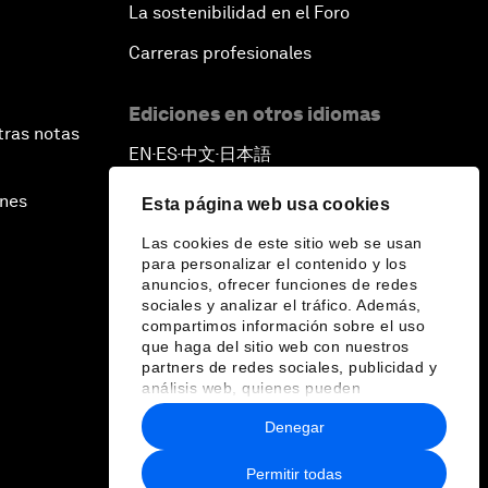
La sostenibilidad en el Foro
Carreras profesionales
Ediciones en otros idiomas
tras notas
EN
ES
中文
日本語
▪
▪
▪
ines
Esta página web usa cookies
Las cookies de este sitio web se usan
para personalizar el contenido y los
anuncios, ofrecer funciones de redes
sociales y analizar el tráfico. Además,
compartimos información sobre el uso
que haga del sitio web con nuestros
partners de redes sociales, publicidad y
análisis web, quienes pueden
combinarla con otra información que les
Denegar
haya proporcionado o que hayan
recopilado a partir del uso que haya
hecho de sus servicios.
Permitir todas