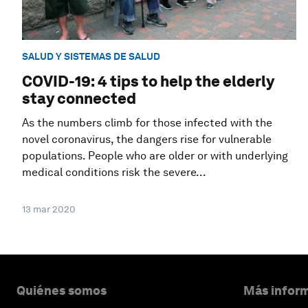
SALUD Y SISTEMAS DE SALUD
COVID-19: 4 tips to help the elderly
stay connected
As the numbers climb for those infected with the
novel coronavirus, the dangers rise for vulnerable
populations. People who are older or with underlying
medical conditions risk the severe...
13 mar 2020
Quiénes somos
Más inform