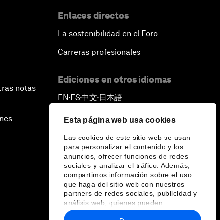
Enlaces directos
La sostenibilidad en el Foro
Carreras profesionales
Ediciones en otros idiomas
tras notas
EN
ES
中文
日本語
▪
▪
▪
ines
Esta página web usa cookies
Las cookies de este sitio web se usan
para personalizar el contenido y los
anuncios, ofrecer funciones de redes
sociales y analizar el tráfico. Además,
compartimos información sobre el uso
que haga del sitio web con nuestros
partners de redes sociales, publicidad y
análisis web, quienes pueden
combinarla con otra información que les