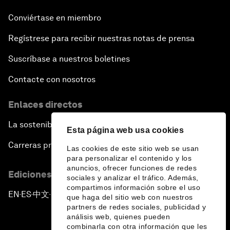
Conviértase en miembro
Regístrese para recibir nuestras notas de prensa
Suscríbase a nuestros boletines
Contacte con nosotros
Enlaces directos
La sostenibilidad en el Foro
Esta página web usa cookies
Carreras profesionales
Las cookies de este sitio web se usan
para personalizar el contenido y los
anuncios, ofrecer funciones de redes
Ediciones en otros idiomas
sociales y analizar el tráfico. Además,
compartimos información sobre el uso
EN
ES
中文
日本語
▪
▪
▪
que haga del sitio web con nuestros
partners de redes sociales, publicidad y
análisis web, quienes pueden
combinarla con otra información que les