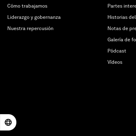
Cómo trabajamos
Partes inter
Liderazgo y gobernanza
Historias del
Nuestra repercusión
Notas de pr
Galería de f
Pódcast
Vídeos
EN
ES
中文
日本語