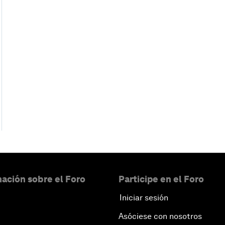
ación sobre el Foro
Participe en el Foro
Iniciar sesión
Asóciese con nosotros