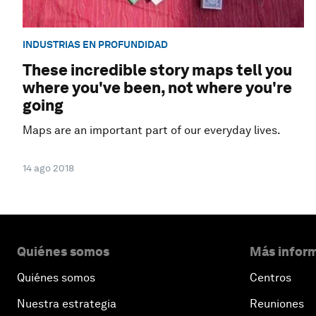
INDUSTRIAS EN PROFUNDIDAD
These incredible story maps tell you
where you've been, not where you're
going
Maps are an important part of our everyday lives.
14 ago 2018
Quiénes somos
Más inform
Quiénes somos
Centros
Nuestra estrategia
Reuniones