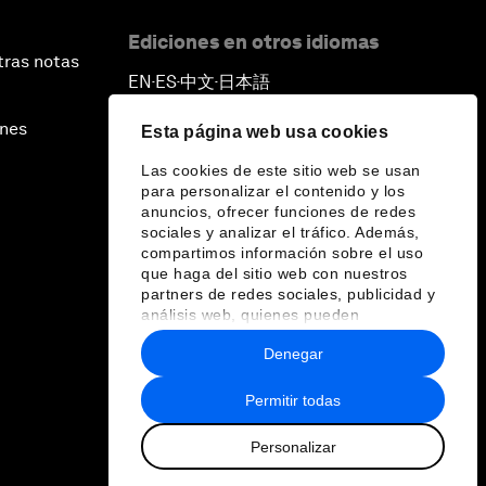
Ediciones en otros idiomas
tras notas
EN
ES
中文
日本語
▪
▪
▪
ines
Esta página web usa cookies
Las cookies de este sitio web se usan
para personalizar el contenido y los
anuncios, ofrecer funciones de redes
sociales y analizar el tráfico. Además,
compartimos información sobre el uso
que haga del sitio web con nuestros
partners de redes sociales, publicidad y
análisis web, quienes pueden
combinarla con otra información que les
Denegar
haya proporcionado o que hayan
recopilado a partir del uso que haya
hecho de sus servicios.
Permitir todas
Personalizar