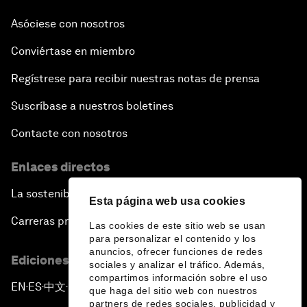
Asóciese con nosotros
Conviértase en miembro
Regístrese para recibir nuestras notas de prensa
Suscríbase a nuestros boletines
Contacte con nosotros
Enlaces directos
La sostenibilidad en el Foro
Esta página web usa cookies
Carreras profesionales
Las cookies de este sitio web se usan
para personalizar el contenido y los
anuncios, ofrecer funciones de redes
Ediciones en otros idiomas
sociales y analizar el tráfico. Además,
compartimos información sobre el uso
EN
ES
中文
日本語
▪
▪
▪
que haga del sitio web con nuestros
partners de redes sociales, publicidad y