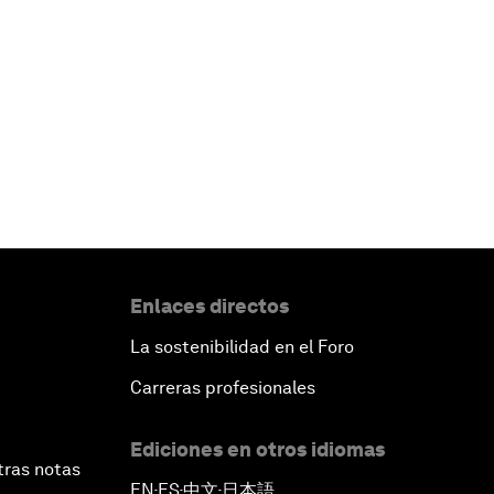
Enlaces directos
La sostenibilidad en el Foro
Carreras profesionales
Ediciones en otros idiomas
tras notas
EN
ES
中文
日本語
▪
▪
▪