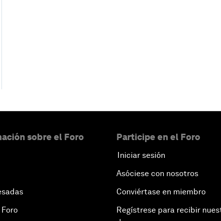
ación sobre el Foro
Participe en el Foro
Iniciar sesión
Asóciese con nosotros
esadas
Conviértase en miembro
 Foro
Regístrese para recibir nues