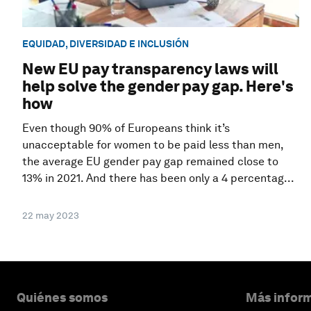
EQUIDAD, DIVERSIDAD E INCLUSIÓN
New EU pay transparency laws will
help solve the gender pay gap. Here's
how
Even though 90% of Europeans think it’s
unacceptable for women to be paid less than men,
the average EU gender pay gap remained close to
13% in 2021. And there has been only a 4 percentag...
22 may 2023
Quiénes somos
Más inform