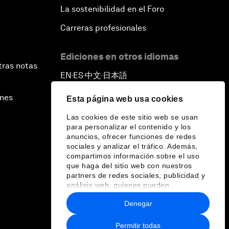
La sostenibilidad en el Foro
Carreras profesionales
Ediciones en otros idiomas
tras notas
EN
ES
中文
日本語
▪
▪
▪
ines
Esta página web usa cookies
Las cookies de este sitio web se usan
para personalizar el contenido y los
anuncios, ofrecer funciones de redes
sociales y analizar el tráfico. Además,
compartimos información sobre el uso
que haga del sitio web con nuestros
partners de redes sociales, publicidad y
análisis web, quienes pueden
combinarla con otra información que les
Denegar
haya proporcionado o que hayan
recopilado a partir del uso que haya
hecho de sus servicios.
Permitir todas