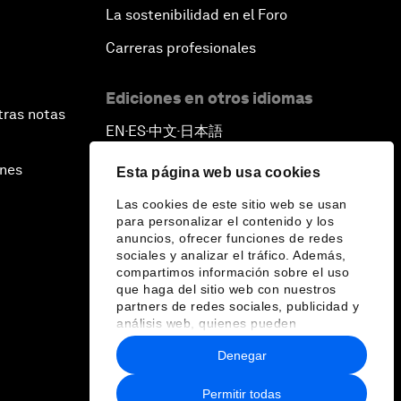
La sostenibilidad en el Foro
Carreras profesionales
Ediciones en otros idiomas
tras notas
EN
ES
中文
日本語
▪
▪
▪
ines
Esta página web usa cookies
Las cookies de este sitio web se usan
para personalizar el contenido y los
anuncios, ofrecer funciones de redes
sociales y analizar el tráfico. Además,
compartimos información sobre el uso
que haga del sitio web con nuestros
partners de redes sociales, publicidad y
análisis web, quienes pueden
combinarla con otra información que les
Denegar
haya proporcionado o que hayan
recopilado a partir del uso que haya
hecho de sus servicios.
Permitir todas