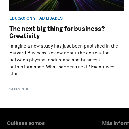
EDUCACIÓN Y HABILIDADES
The next big thing for business?
Creativity
Imagine a new study has just been published in the
Harvard Business Review about the correlation
between physical endurance and business
outperformance. What happens next? Executives
star...
19 feb 2018
Quiénes somos
Más inform