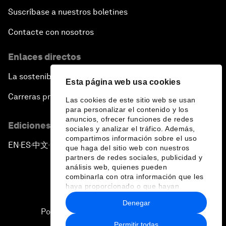
Suscríbase a nuestros boletines
Contacte con nosotros
Enlaces directos
La sostenibilidad en el Foro
Esta página web usa cookies
Carreras profesionales
Las cookies de este sitio web se usan
para personalizar el contenido y los
anuncios, ofrecer funciones de redes
Ediciones en otros idiomas
sociales y analizar el tráfico. Además,
compartimos información sobre el uso
EN
ES
中文
日本語
▪
▪
▪
que haga del sitio web con nuestros
partners de redes sociales, publicidad y
análisis web, quienes pueden
combinarla con otra información que les
haya proporcionado o que hayan
recopilado a partir del uso que haya
Denegar
hecho de sus servicios.
Política de privacidad y normas de uso
Permitir todas