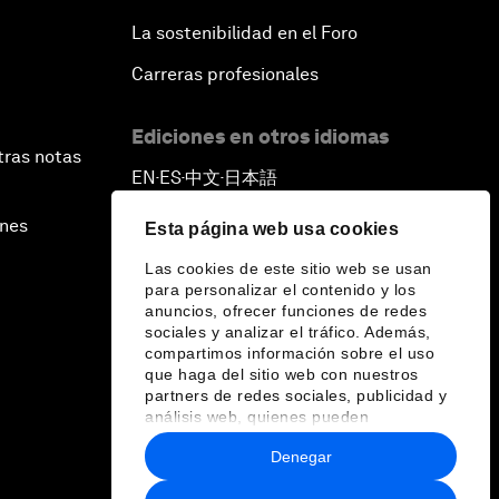
La sostenibilidad en el Foro
Carreras profesionales
Ediciones en otros idiomas
tras notas
EN
ES
中文
日本語
▪
▪
▪
ines
Esta página web usa cookies
Las cookies de este sitio web se usan
para personalizar el contenido y los
anuncios, ofrecer funciones de redes
sociales y analizar el tráfico. Además,
compartimos información sobre el uso
que haga del sitio web con nuestros
partners de redes sociales, publicidad y
análisis web, quienes pueden
combinarla con otra información que les
Denegar
haya proporcionado o que hayan
recopilado a partir del uso que haya