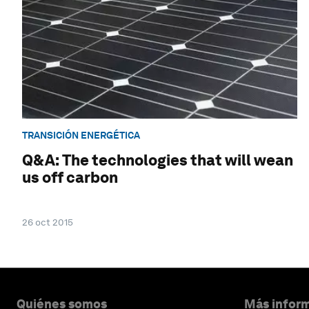
TRANSICIÓN ENERGÉTICA
Q&A: The technologies that will wean
us off carbon
26 oct 2015
Quiénes somos
Más inform