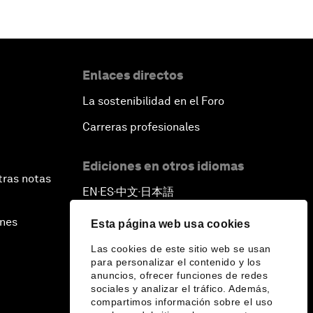
Enlaces directos
La sostenibilidad en el Foro
Carreras profesionales
Ediciones en otros idiomas
tras notas
EN
ES
中文
日本語
▪
▪
▪
ines
Esta página web usa cookies
Las cookies de este sitio web se usan
para personalizar el contenido y los
anuncios, ofrecer funciones de redes
sociales y analizar el tráfico. Además,
compartimos información sobre el uso