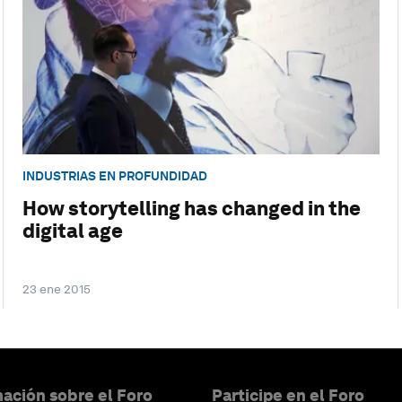
INDUSTRIAS EN PROFUNDIDAD
How storytelling has changed in the
digital age
23 ene 2015
ación sobre el Foro
Participe en el Foro