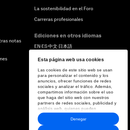
La sostenibilidad en el Foro
Carreras profesionales
Ediciones en otros idiomas
tras notas
EN
ES
中文
日本語
▪
▪
▪
ines
Esta página web usa cookies
Las cookies de este sitio web se usan
para personalizar el contenido y los
anuncios, ofrecer funciones de redes
sociales y analizar el tráfico. Además,
compartimos información sobre el uso
que haga del sitio web con nuestros
partners de redes sociales, publicidad y
análisis web, quienes pueden
combinarla con otra información que les
Denegar
haya proporcionado o que hayan
recopilado a partir del uso que haya