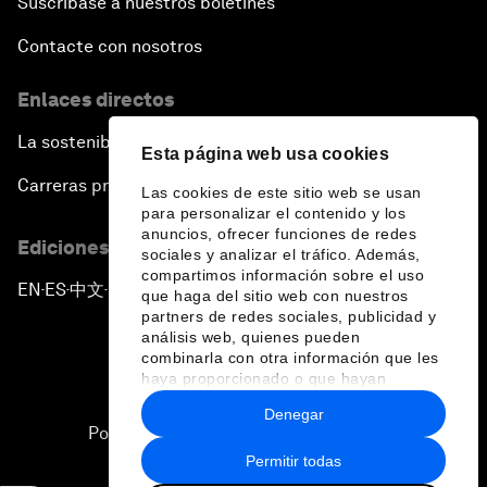
Suscríbase a nuestros boletines
Contacte con nosotros
Enlaces directos
La sostenibilidad en el Foro
Esta página web usa cookies
Carreras profesionales
Las cookies de este sitio web se usan
para personalizar el contenido y los
anuncios, ofrecer funciones de redes
Ediciones en otros idiomas
sociales y analizar el tráfico. Además,
compartimos información sobre el uso
EN
ES
中文
日本語
▪
▪
▪
que haga del sitio web con nuestros
partners de redes sociales, publicidad y
análisis web, quienes pueden
combinarla con otra información que les
haya proporcionado o que hayan
recopilado a partir del uso que haya
Denegar
hecho de sus servicios.
Política de privacidad y normas de uso
Permitir todas
Sitemap